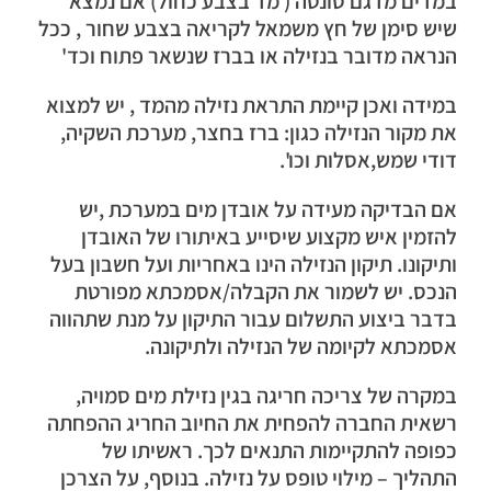
במדים מדגם סונטה ( מד בצבע כחול) אם נמצא
שיש סימן של חץ משמאל לקריאה בצבע שחור , ככל
הנראה מדובר בנזילה או בברז שנשאר פתוח וכד'
במידה ואכן קיימת התראת נזילה מהמד , יש למצוא
את מקור הנזילה כגון: ברז בחצר, מערכת השקיה,
דודי שמש,אסלות וכו'.
אם הבדיקה מעידה על אובדן מים במערכת ,יש
להזמין איש מקצוע שיסייע באיתורו של האובדן
ותיקונו. תיקון הנזילה הינו באחריות ועל חשבון בעל
הנכס. יש לשמור את הקבלה/אסמכתא מפורטת
בדבר ביצוע התשלום עבור התיקון על מנת שתהווה
אסמכתא לקיומה של הנזילה ולתיקונה.
במקרה של צריכה חריגה בגין נזילת מים סמויה,
רשאית החברה להפחית את החיוב החריג ההפחתה
כפופה להתקיימות התנאים לכך. ראשיתו של
התהליך – מילוי טופס על נזילה. בנוסף, על הצרכן