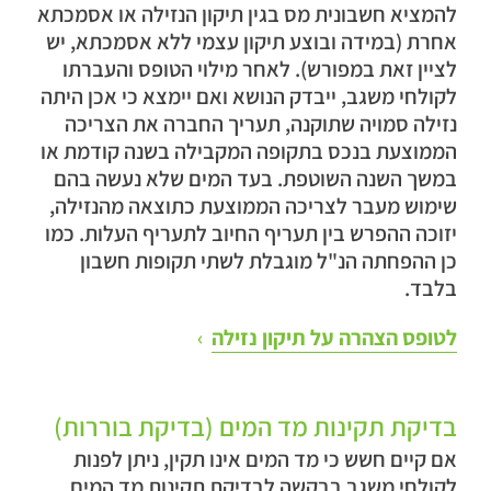
להמציא חשבונית מס בגין תיקון הנזילה או אסמכתא
אחרת (במידה ובוצע תיקון עצמי ללא אסמכתא, יש
לציין זאת במפורש). לאחר מילוי הטופס והעברתו
לקולחי משגב, ייבדק הנושא ואם יימצא כי אכן היתה
נזילה סמויה שתוקנה, תעריך החברה את הצריכה
הממוצעת בנכס בתקופה המקבילה בשנה קודמת או
במשך השנה השוטפת. בעד המים שלא נעשה בהם
שימוש מעבר לצריכה הממוצעת כתוצאה מהנזילה,
יזוכה ההפרש בין תעריף החיוב לתעריף העלות. כמו
כן ההפחתה הנ"ל מוגבלת לשתי תקופות חשבון
בלבד.
לטופס הצהרה על תיקון נזילה
בדיקת תקינות מד המים (בדיקת בוררות)
אם קיים חשש כי מד המים אינו תקין, ניתן לפנות
לקולחי משגב בבקשה לבדיקת תקינות מד המים