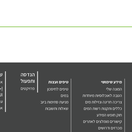
הנדסה
שע
ותפעול
מידע שימושי
טיפים ועצות
אס
פרויקטים
إج
המונה שלי
טיפים לחיסכון
ال
הטבה לאוכלוסיות מיוחדות
במים
ער
צריכה חריגה ונזילות מים
מניעת סתימות ביוב
את
כללים ותקנות רשות המים
שאלות ותשובות
חוק חופש המידע
קישורים מומלצים לאתרים
מכרזים ודרושים