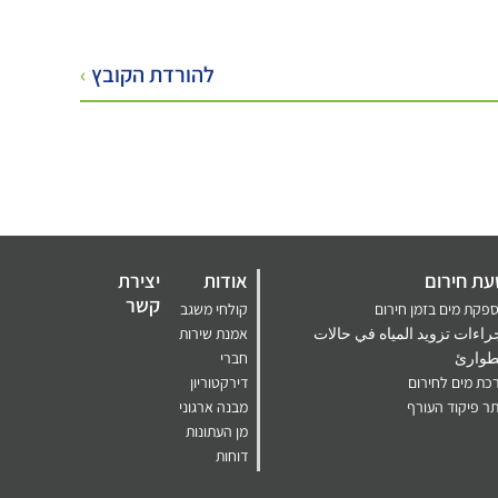
להורדת הקובץ
›
ת חירום
אודות
יצירת
קשר
פקת מים בזמן חירום
קולחי משגב
راءات تزويد المياه في حالات
אמנת שירות
طوارئ
חברי
כת מים לחירום
דירקטוריון
ר פיקוד העורף
מבנה ארגוני
מן העתונות
דוחות