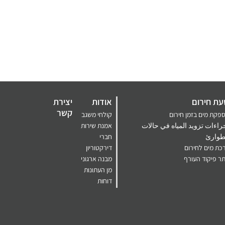
ת חירום
אודות
יצירת
קשר
פקת מים בזמן חירום
קולחי משגב
راءات تزويد المياه في حالات
אמנת שירות
طوارئ
חברי
כת מים לחירום
דירקטוריון
ר פיקוד העורף
מבנה ארגוני
מן העתונות
דוחות