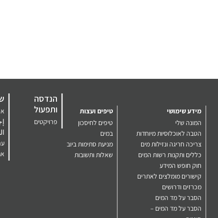
הנדסה
שע
ותפעול
מידע שימושי
טיפים ועצות
אס
פרויקטים
إج
המונה שלי
טיפים לחיסכון
ال
הטבה לאוכלוסיות מיוחדות
במים
ער
צריכה חריגה ונזילות מים
מניעת סתימות ביוב
את
כללים ותקנות רשות המים
שאלות ותשובות
חוק חופש המידע
קישורים מומלצים לאתרים
מכרזים ודרושים
הסבר על מד המים
הסבר על מד המים –