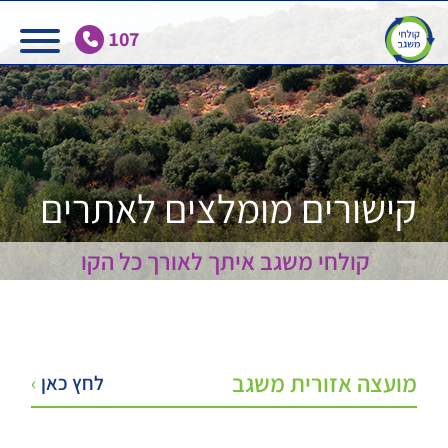
Ski
t
107
conten
קישורים מומלצים לאתרים
קולחי משגב איתך לאורך כל הקו
מועצה אזורית משגב
לחץ כאן
›