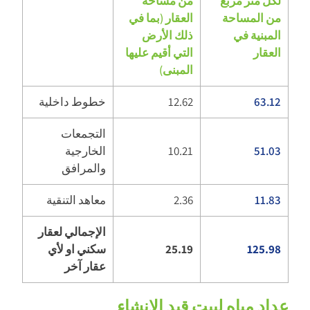
لكل متر مربع
من مساحة
من المساحة
العقار (بما في
المبنية في
ذلك الأرض
العقار
التي أقيم عليها
المبنى)
63.12
12.62
خطوط داخلية
التجمعات
51.03
10.21
الخارجية
والمرافق
11.83
2.36
معاهد التنقية
الإجمالي لعقار
125.98
25.19
سكني او لأي
عقار آخر
عداد مياه لبيت قيد الانشاء