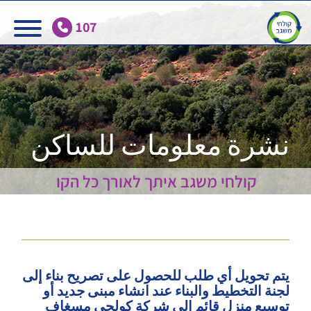
Ski
t
107
conten
نشرة معلومات للساكن
קולחי משגב איתך לאורך כל הקו
يتم تحويل أي طلب للحصول على تصريح بناء إلى
لجنة التخطيط والبناء عند انشاء مبنى جديد أو
توسيع منزل قائم إلى شركة كولحي مسغاف