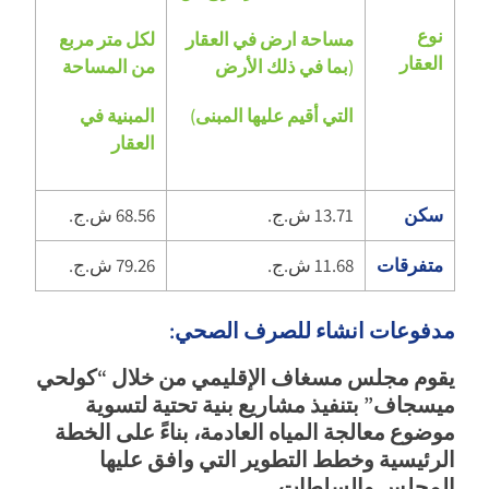
نوع
مساحة ارض في العقار
لكل متر مربع
العقار
(بما في ذلك الأرض
من المساحة
التي أقيم عليها المبنى)
المبنية في
العقار
سكن
13.71 ش.ج.
68.56 ش.ج.
متفرقات
11.68 ش.ج.
79.26 ش.ج.
مدفوعات انشاء للصرف الصحي:
يقوم مجلس مسغاف الإقليمي من خلال “كولحي
ميسجاف” بتنفيذ مشاريع بنية تحتية لتسوية
موضوع معالجة المياه العادمة، بناءً على الخطة
الرئيسية وخطط التطوير التي وافق عليها
المجلس والسلطات.